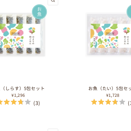
魚（しらす）5包セット
お魚（たい）5包セ
¥1,296
¥1,728
(
3
)
(