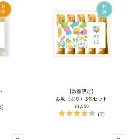
ト
【数量限定】
お魚（ぶり）5包セット
3
)
¥1,500
(
2
)
クイックビュー
クイック