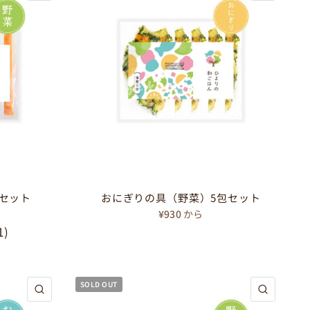
セット
おにぎりの具（野菜）5包セット
¥930
から
1
)
SOLD OUT
クイックビュー
クイック