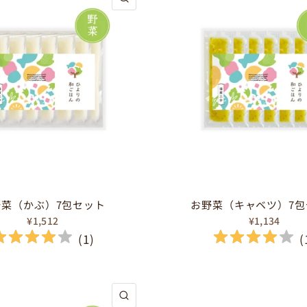
野菜（かぶ）7包セット
お野菜（キャベツ）7包
¥1,512
¥1,134
(
1
)
(
クイックビュー