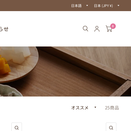
国/
国/
地
地
域
域
を
を
更
更
新
新
0
らせ
す
す
る
る
25商品
クイックビュー
クイック