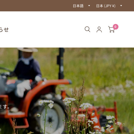
国/
国/
地
地
域
域
を
を
更
更
新
新
0
らせ
す
す
る
る
ます。