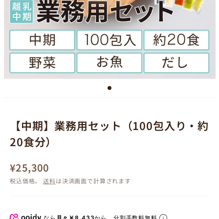
【中期】業務用セット（100包入り・約
20食分）
¥25,300
税込価格。
送料
は決済画面で計算されます
なら
月々￥8,433
から。分割手数料無料