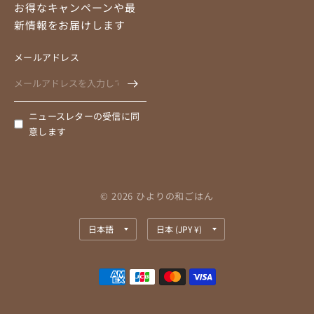
お得なキャンペーンや最
新情報をお届けします
メールアドレス
ニュースレターの受信に同
意します
© 2026 ひよりの和ごはん
国/
国/
地
地
域
域
を
を
更
更
新
新